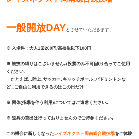
一般開放DAY
とさせていただきます。
※ 入場料：大人1回200円/高校生以下100円
※ 競技の縛りはございません｡(投擲のみ不可)
譲り合ってご使用
ください｡
たとえば…陸上､サッカー､キャッチボール､バドミントンな
ど...ご自由に利用できるのはこの日だけ！
※ 団体(指導を伴う利用)についてはご遠慮ください｡
※ 道具の貸出は行っておりませんのでご持参ください｡
この機会に新しくなった
レイズネクスト周南総合競技場
をご体験