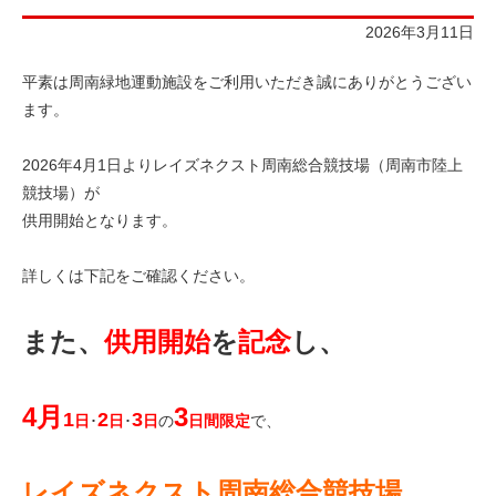
2026年3月11日
平素は周南緑地運動施設をご利用いただき誠にありがとうござい
ます。
2026年4月1日よりレイズネクスト周南総合競技場（周南市陸上
競技場）が
供用開始となります。
詳しくは下記をご確認ください。
また、
供用開始
を
記念
し、
4月
3
1
2
3
日
･
日
･
日
の
日間限定
で、
レイズネクスト周南総合競技場