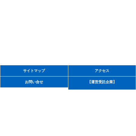
サイトマップ
アクセス
ゼオンアリーナ周南
お問い合せ
【運営受託企業】
プライバシーポリシー
指定管理者：周南緑地スポレパーク株式会社
Copyright © Copyright Shunan City. All rights reserved.